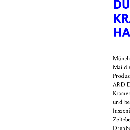
DU
KR
HA
Münche
Mai di
Produz
ARD De
Kramer
und be
Inszeni
Zeiteb
Drehbu