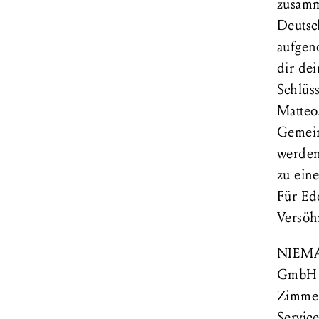
zusamm
Deutsch
aufgeno
dir dei
Schlüss
Matteo,
Gemein
werden
zu ein
Für Ed
Versöh
NIEMAN
GmbH (
Zimmer
Service