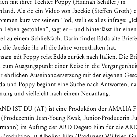
en mit ihrer Tochter Poppy (Hannah Schiller) in
land. Als sie ein Video von Jaeckie (Steffen Groth) e
mmen kurz vor seinem Tod, stellt es alles infrage: „I
n Leben gestohlen“, sagt er – und hinterlässt ihr einen
el zu einem Schließfach. Darin findet Edda alte Brief
 die Jaeckie ihr all die Jahre vorenthalten hat.
sam mit Poppy reist Edda zurück nach Italien. Die Br
 zum Ausgangspunkt einer Reise in die Vergangenhei
er ehrlichen Auseinandersetzung mit der eigenen Gesc
da und Poppy beginnt eine Suche nach Antworten, na
nung und vielleicht nach einem Neuanfang.
D IST DU (AT) ist eine Produktion der AMALIA 
Produzentin Jean-Young Kwak, Junior-Producerin Ju
mann) im Auftrag der ARD Degeto Film für die ARD
-Produktion ist Albolina Film (Produzent Wilfried Guf