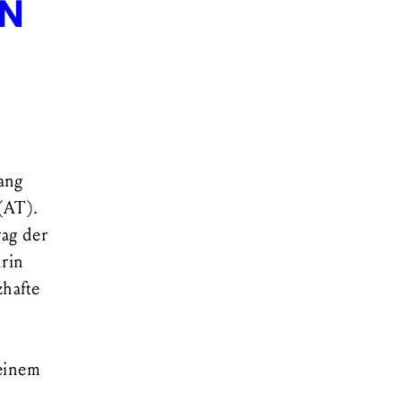
IN
fang
(AT).
ag der
hrin
zhafte
einem