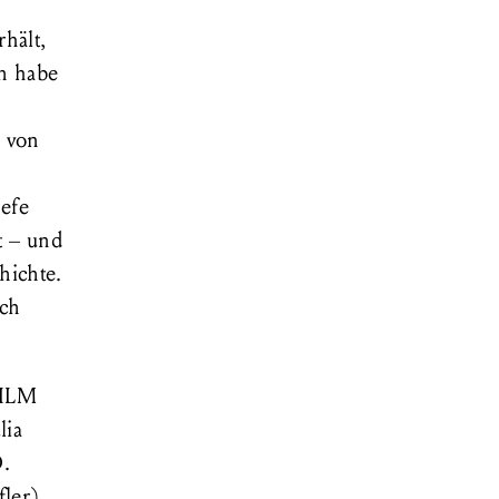
rhält,
ch habe
e von
iefe
t – und
hichte.
ch
FILM
lia
.
ler).