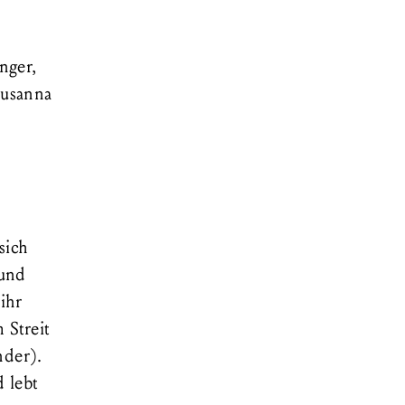
nger,
Susanna
e
sich
 und
ihr
 Streit
nder).
 lebt