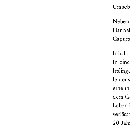
Umgebu
Neben 
Hannah
Capurs
Inhalt:
In ein
Irslin
leiden
eine i
dem Ge
Leben 
verläss
20 Jah