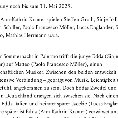
ng noch bis zum 31. Mai 2025.
Ann-Kathrin Kramer spielen Steffen Groth, Sinje Irsli
 Schiller, Paolo Francesco Möller, Lucas Englander, 
o, Mathias Herrmann u.v.a.
er Sommernacht in Palermo trifft die junge Edda (Sinj
ger) auf Matteo (Paolo Francesco Möller), einen
schaftlichen Musiker. Zwischen den beiden entwickelt 
ntensive Verbindung – geprägt von Musik, Leichtigkeit
fühl, angekommen zu sein. Doch Eddas Zweifel und 
in Deutschland drängen sich zwischen sie. Nach einem
t Edda Italien und heiratet später Jaeckie (Lucas Engla
re später ist Edda (Ann-Kathrin Kramer) verwitwet und