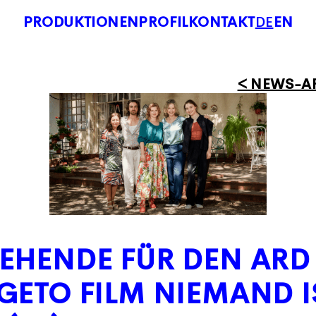
PRODUKTIONEN
PROFIL
KONTAKT
DE
EN
< NEWS-A
EHENDE FÜR DEN ARD
GETO FILM NIEMAND I