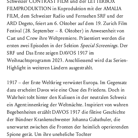
Schweizer CONTRAST FILM und der LETTERBOX
FILMPRODUKTION in Koproduktion mit der AMALIA
FILM, dem Schweizer Radio und Fernsehen SRF und der
ARD Degeto, feiert am 6. Oktober auf dem 19. Zurich Film
Festival (28. September – 8. Oktober) in Anwesenheit von
Cast und Crew ihre Weltpremiere. Präsentiert werden die
ersten zwei Episoden in der Sektion
Special Screenings.
Der
SRF und Das Erste zeigen DAVOS 1917 im
Weihnachtsprogramm 2023. Anschliessend wird das Serien-
Highlight in weiteren Ländern ausgestrahlt.
1917 – der Erste Weltkrieg verwüstet Europa. Im Gegensatz
dazu erscheint Davos wie eine Oase des Friedens. Doch in
Wahrheit tobt hinter den Kulissen in der neutralen Schweiz
ein Agent:innenkrieg der Weltmächte. Inspiriert von wahren
Begebenheiten erzählt DAVOS 1917 die fiktive Geschichte
der Bündner Krankenschwester Johanna Gabathuler, die
unerwartet zwischen die Fronten der heimlich operierenden
Spione gerät. Um ihre uneheliche Tochter