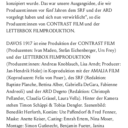
konzipiert wurde. Das war unsere Ausgangsidee, die wir
Produzent:innen vor fünf Jahren dem SRF und der ARD
vorgelegt haben und sich nun verwirklicht“, so die
Produzent:innen von CONTRAST FILM und der
LETTERBOX FILMPRODUKTION.
DAVOS 1917 ist eine Produktion der CONTRAST FILM
(Produzenten: Ivan Madeo, Stefan Eichenberger, Urs Frey)
und der LETTERBOX FILMPRODUKTION
(Produzent:innen: Andreas Knoblauch, Lisa Arndt; Producer:
Jan-Hendrik Holst) in Koproduktion mit der AMALIA FILM
(Koproduzent: Felix von Poser), des SRF (Redaktion:
Baptiste Planche, Bettina Alber, Gabriella DeGara, Fabienne
Andreoli) und der ARD Degeto (Redaktion: Christoph
Pellander, Claudia Grässel, Laura Vella). Hinter der Kamera
stehen Timon Schäppi & Tobias Dengler. Szenenbild:
Benedikt Herforth, Kostüm: Ute Paffendorf & Fred Fenner,
Maske: Anette Keiser, Casting: Emrah Ertem, Nina Moser,
Montage: Simon Gutknecht, Benjamin Fueter, Janina