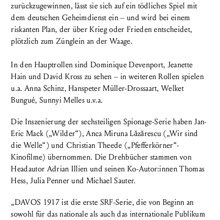
zurückzugewinnen, lässt sie sich auf ein tödliches Spiel mit
dem deutschen Geheimdienst ein – und wird bei einem
riskanten Plan, der über Krieg oder Frieden entscheidet,
plötzlich zum Zünglein an der Waage.
In den Hauptrollen sind Dominique Devenport, Jeanette
Hain und David Kross zu sehen – in weiteren Rollen spielen
u.a. Anna Schinz, Hanspeter Müller-Drossaart, Welket
Bungué, Sunnyi Melles u.v.a.
Die Inszenierung der sechsteiligen Spionage-Serie haben Jan-
Eric Mack („Wilder“), Anca Miruna Lăzărescu („Wir sind
die Welle“) und Christian Theede („Pfefferkörner“-
Kinofilme) übernommen. Die Drehbücher stammen von
Headautor Adrian Illien und seinen Ko-Autor:innen Thomas
Hess, Julia Penner und Michael Sauter.
„DAVOS 1917 ist die erste SRF-Serie, die von Beginn an
sowohl für das nationale als auch das internationale Publikum